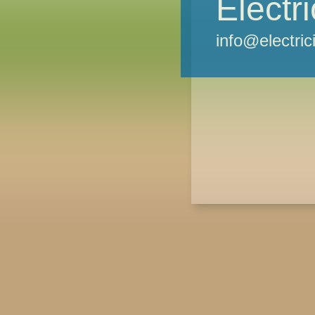
Electr
info@electri