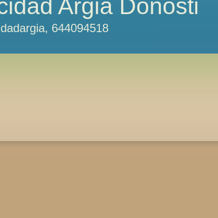
icidad Argia Donosti
cidadargia, 644094518