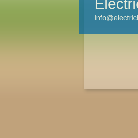
Electr
info@electri