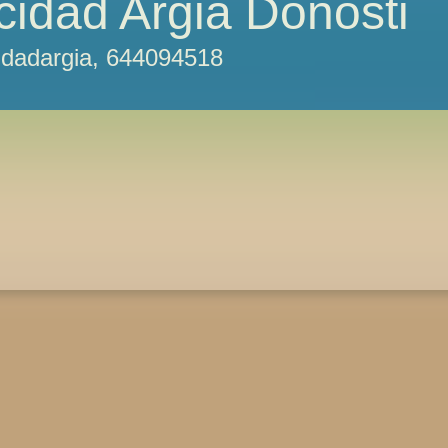
icidad Argia Donosti
cidadargia, 644094518